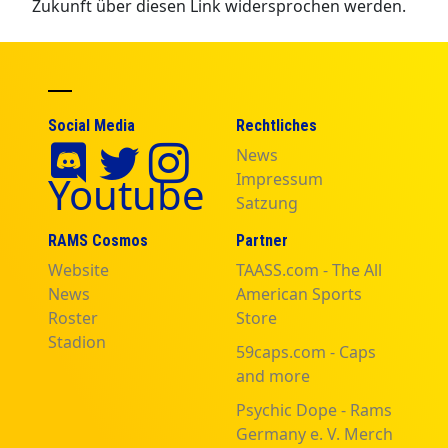
Zukunft über diesen Link widersprochen werden.
Social Media
Rechtliches
News
Youtube
Impressum
Satzung
RAMS Cosmos
Partner
Website
TAASS.com - The All
News
American Sports
Roster
Store
Stadion
59caps.com - Caps
and more
Psychic Dope - Rams
Germany e. V. Merch