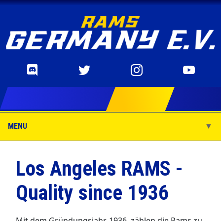
MENU
▼
▼
Los Angeles RAMS -
Quality since 1936
▼
Mit dem Gründungsjahr, 1936, zählen die Rams zu